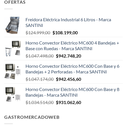
OFERTAS
Freidora Eléctrica Industrial 6 Litros - Marca
SANTINI
El
El
$
124.999,00
$
108.199,00
precio
precio
Horno Convector Eléctrico MC600 4 Bandejas +
original
actual
Base con Ruedas - Marca SANTINI
era:
es:
El
El
$
1.047.498,00
$
942.748,20
$124.999,00.
$108.199,00.
precio
precio
Horno Convector Eléctrico MC600 Con Base y 6
original
actual
Bandejas + 2 Perforadas - Marca SANTINI
era:
es:
El
El
$
1.047.174,00
$
942.456,60
$1.047.498,00.
$942.748,20.
precio
precio
Horno Convector Eléctrico MC600 Con Base y 8
original
actual
Bandejas - Marca SANTINI
era:
es:
El
El
$
1.034.514,00
$
931.062,60
$1.047.174,00.
$942.456,60.
precio
precio
original
actual
GASTROMERCADOWEB
era:
es:
$1.034.514,00.
$931.062,60.