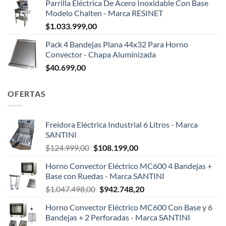
Parrilla Eléctrica De Acero Inoxidable Con Base
Modelo Chalten - Marca RESINET
$
1.033.999,00
Pack 4 Bandejas Plana 44x32 Para Horno
Convector - Chapa Aluminizada
$
40.699,00
OFERTAS
Freidora Eléctrica Industrial 6 Litros - Marca
SANTINI
El
El
$
124.999,00
$
108.199,00
precio
precio
Horno Convector Eléctrico MC600 4 Bandejas +
original
actual
Base con Ruedas - Marca SANTINI
era:
es:
El
El
$
1.047.498,00
$
942.748,20
$124.999,00.
$108.199,00.
precio
precio
Horno Convector Eléctrico MC600 Con Base y 6
original
actual
Bandejas + 2 Perforadas - Marca SANTINI
era:
es: