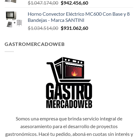
El
El
$
1.047.174,00
$
942.456,60
$1.047.498,00.
$942.748,20.
precio
precio
Horno Convector Eléctrico MC600 Con Base y 8
original
actual
Bandejas - Marca SANTINI
era:
es:
El
El
$
1.034.514,00
$
931.062,60
$1.047.174,00.
$942.456,60.
precio
precio
original
actual
GASTROMERCADOWEB
era:
es:
$1.034.514,00.
$931.062,60.
Somos una empresa que brinda servicio integral de
asesoramiento para el desarrollo de proyectos
gastronómicos. Hacé tu pedido, aboná en cuotas sin interés y