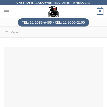
Saltar
GASTROMERCADOWEB - SOCIOS EN TU NEGOCIO
al
0
contenido
TEL: 11 2093-6455 - CEL: 11 6000-2100
Menu