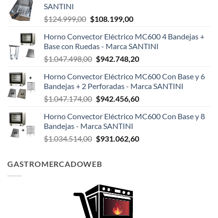
SANTINI
El
El
$
124.999,00
$
108.199,00
precio
precio
Horno Convector Eléctrico MC600 4 Bandejas +
original
actual
Base con Ruedas - Marca SANTINI
era:
es:
El
El
$
1.047.498,00
$
942.748,20
$124.999,00.
$108.199,00.
precio
precio
Horno Convector Eléctrico MC600 Con Base y 6
original
actual
Bandejas + 2 Perforadas - Marca SANTINI
era:
es:
El
El
$
1.047.174,00
$
942.456,60
$1.047.498,00.
$942.748,20.
precio
precio
Horno Convector Eléctrico MC600 Con Base y 8
original
actual
Bandejas - Marca SANTINI
era:
es:
El
El
$
1.034.514,00
$
931.062,60
$1.047.174,00.
$942.456,60.
precio
precio
original
actual
GASTROMERCADOWEB
era:
es:
$1.034.514,00.
$931.062,60.