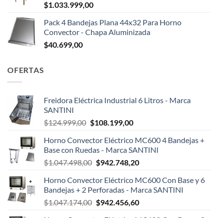
$
1.033.999,00
Pack 4 Bandejas Plana 44x32 Para Horno
Convector - Chapa Aluminizada
$
40.699,00
OFERTAS
Freidora Eléctrica Industrial 6 Litros - Marca
SANTINI
El
El
$
124.999,00
$
108.199,00
precio
precio
Horno Convector Eléctrico MC600 4 Bandejas +
original
actual
Base con Ruedas - Marca SANTINI
era:
es:
El
El
$
1.047.498,00
$
942.748,20
$124.999,00.
$108.199,00.
precio
precio
Horno Convector Eléctrico MC600 Con Base y 6
original
actual
Bandejas + 2 Perforadas - Marca SANTINI
era:
es:
El
El
$
1.047.174,00
$
942.456,60
$1.047.498,00.
$942.748,20.
precio
precio