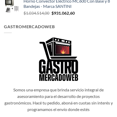
Horno Convector Eléctrico MC600 Con Base y 8
original
actual
Bandejas - Marca SANTINI
era:
es:
El
El
$
1.034.514,00
$
931.062,60
$1.047.174,00.
$942.456,60.
precio
precio
original
actual
GASTROMERCADOWEB
era:
es:
$1.034.514,00.
$931.062,60.
Somos una empresa que brinda servicio integral de
asesoramiento para el desarrollo de proyectos
gastronómicos. Hacé tu pedido, aboná en cuotas sin interés y
programamos el envío donde estés