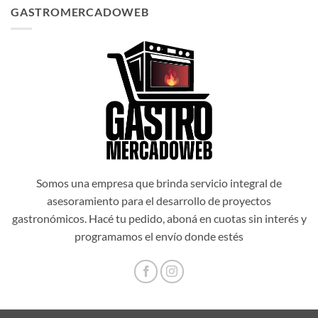
original
actual
GASTROMERCADOWEB
era:
es:
$1.034.514,00.
$931.062,60.
Somos una empresa que brinda servicio integral de
asesoramiento para el desarrollo de proyectos
gastronómicos. Hacé tu pedido, aboná en cuotas sin interés y
programamos el envío donde estés