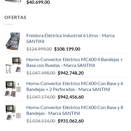
$
40.699,00
OFERTAS
Freidora Eléctrica Industrial 6 Litros - Marca
SANTINI
El
El
$
124.999,00
$
108.199,00
precio
precio
Horno Convector Eléctrico MC600 4 Bandejas +
original
actual
Base con Ruedas - Marca SANTINI
era:
es:
El
El
$
1.047.498,00
$
942.748,20
$124.999,00.
$108.199,00.
precio
precio
Horno Convector Eléctrico MC600 Con Base y 6
original
actual
Bandejas + 2 Perforadas - Marca SANTINI
era:
es:
El
El
$
1.047.174,00
$
942.456,60
$1.047.498,00.
$942.748,20.
precio
precio
Horno Convector Eléctrico MC600 Con Base y 8
original
actual
Bandejas - Marca SANTINI
era:
es:
El
El
$
1.034.514,00
$
931.062,60
$1.047.174,00.
$942.456,60.
precio
precio