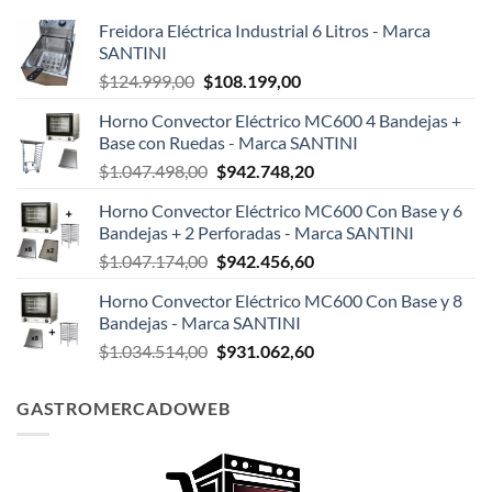
Freidora Eléctrica Industrial 6 Litros - Marca
SANTINI
El
El
$
124.999,00
$
108.199,00
precio
precio
Horno Convector Eléctrico MC600 4 Bandejas +
original
actual
Base con Ruedas - Marca SANTINI
era:
es:
El
El
$
1.047.498,00
$
942.748,20
$124.999,00.
$108.199,00.
precio
precio
Horno Convector Eléctrico MC600 Con Base y 6
original
actual
Bandejas + 2 Perforadas - Marca SANTINI
era:
es:
El
El
$
1.047.174,00
$
942.456,60
$1.047.498,00.
$942.748,20.
precio
precio
Horno Convector Eléctrico MC600 Con Base y 8
original
actual
Bandejas - Marca SANTINI
era:
es:
El
El
$
1.034.514,00
$
931.062,60
$1.047.174,00.
$942.456,60.
precio
precio
original
actual
GASTROMERCADOWEB
era:
es:
$1.034.514,00.
$931.062,60.