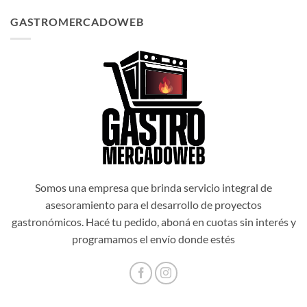
original
actual
GASTROMERCADOWEB
era:
es:
$1.034.514,00.
$931.062,60.
Somos una empresa que brinda servicio integral de
asesoramiento para el desarrollo de proyectos
gastronómicos. Hacé tu pedido, aboná en cuotas sin interés y
programamos el envío donde estés