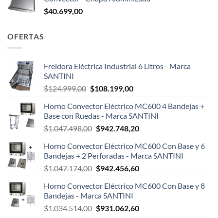
$
40.699,00
OFERTAS
Freidora Eléctrica Industrial 6 Litros - Marca
SANTINI
El
El
$
124.999,00
$
108.199,00
precio
precio
Horno Convector Eléctrico MC600 4 Bandejas +
original
actual
Base con Ruedas - Marca SANTINI
era:
es:
El
El
$
1.047.498,00
$
942.748,20
$124.999,00.
$108.199,00.
precio
precio
Horno Convector Eléctrico MC600 Con Base y 6
original
actual
Bandejas + 2 Perforadas - Marca SANTINI
era:
es:
El
El
$
1.047.174,00
$
942.456,60
$1.047.498,00.
$942.748,20.
precio
precio
Horno Convector Eléctrico MC600 Con Base y 8
original
actual
Bandejas - Marca SANTINI
era:
es:
El
El
$
1.034.514,00
$
931.062,60
$1.047.174,00.
$942.456,60.
precio
precio