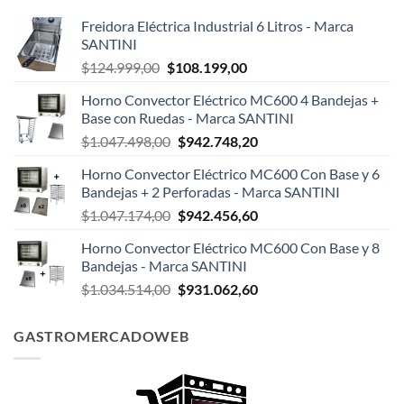
Freidora Eléctrica Industrial 6 Litros - Marca
SANTINI
El
El
$
124.999,00
$
108.199,00
precio
precio
Horno Convector Eléctrico MC600 4 Bandejas +
original
actual
Base con Ruedas - Marca SANTINI
era:
es:
El
El
$
1.047.498,00
$
942.748,20
$124.999,00.
$108.199,00.
precio
precio
Horno Convector Eléctrico MC600 Con Base y 6
original
actual
Bandejas + 2 Perforadas - Marca SANTINI
era:
es:
El
El
$
1.047.174,00
$
942.456,60
$1.047.498,00.
$942.748,20.
precio
precio
Horno Convector Eléctrico MC600 Con Base y 8
original
actual
Bandejas - Marca SANTINI
era:
es:
El
El
$
1.034.514,00
$
931.062,60
$1.047.174,00.
$942.456,60.
precio
precio
original
actual
GASTROMERCADOWEB
era:
es:
$1.034.514,00.
$931.062,60.