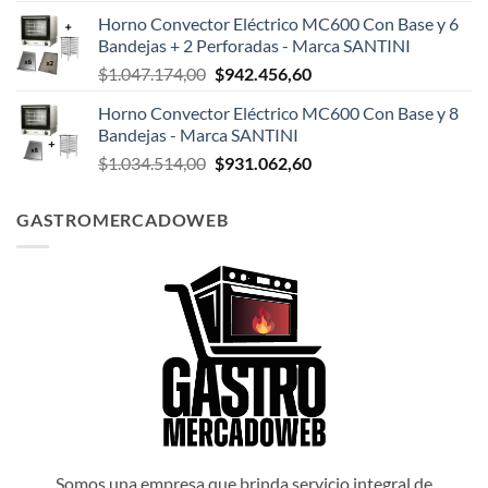
precio
precio
Horno Convector Eléctrico MC600 Con Base y 6
original
actual
Bandejas + 2 Perforadas - Marca SANTINI
era:
es:
El
El
$
1.047.174,00
$
942.456,60
$1.047.498,00.
$942.748,20.
precio
precio
Horno Convector Eléctrico MC600 Con Base y 8
original
actual
Bandejas - Marca SANTINI
era:
es:
El
El
$
1.034.514,00
$
931.062,60
$1.047.174,00.
$942.456,60.
precio
precio
original
actual
GASTROMERCADOWEB
era:
es:
$1.034.514,00.
$931.062,60.
Somos una empresa que brinda servicio integral de