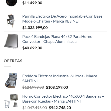
$
11.499,00
Parrilla Eléctrica De Acero Inoxidable Con Base
Modelo Chalten - Marca RESINET
$
1.033.999,00
Pack 4 Bandejas Plana 44x32 Para Horno
Convector - Chapa Aluminizada
$
40.699,00
OFERTAS
Freidora Eléctrica Industrial 6 Litros - Marca
SANTINI
El
El
$
124.999,00
$
108.199,00
precio
precio
Horno Convector Eléctrico MC600 4 Bandejas +
original
actual
Base con Ruedas - Marca SANTINI
era:
es:
El
El
$
1.047.498,00
$
942.748,20
$124.999,00.
$108.199,00.