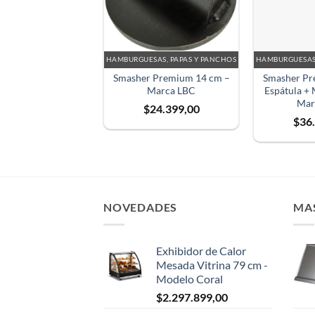
HAMBURGUESAS, PAPAS Y PANCHOS
HAMBURGUESAS,
Smasher Premium 14 cm –
Smasher Pr
Marca LBC
Espátula +
Mar
$
24.399,00
$
36
NOVEDADES
MA
Exhibidor de Calor
Mesada Vitrina 79 cm -
Modelo Coral
$
2.297.899,00