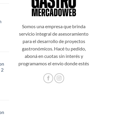
n
99,00.
Somos una empresa que brinda
servicio integral de asesoramiento
para el desarrollo de proyectos
gastronómicos. Hacé tu pedido,
aboná en cuotas sin interés y
programamos el envío donde estés
on
 2
48,20.
on
56,60.