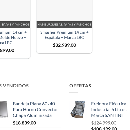
 PAPAS Y PANCHOS
HAMBURGUESAS, PAPAS Y PANCHOS
emium 14 cm +
Smasher Premium 14 cm +
 Molde Huevo –
Espátula – Marca LBC
ca LBC
$
32.989,00
.899,00
S VENDIDOS
OFERTAS
Bandeja Plana 60x40
Freidora Eléctrica
Para Horno Convector -
Industrial 6 Litros -
Chapa Aluminizada
Marca SANTINI
$
18.839,00
$
124.999,00
El
El
$
108.199,00