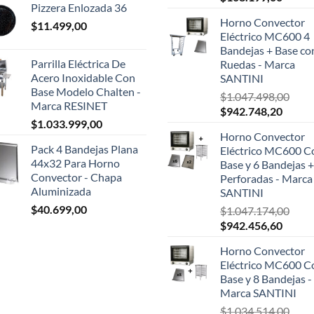
Pizzera Enlozada 36
precio
precio
Horno Convector
$
11.499,00
original
actual
Eléctrico MC600 4
era:
es:
Bandejas + Base co
$124.999,00.
$108.1
Parrilla Eléctrica De
Ruedas - Marca
Acero Inoxidable Con
SANTINI
Base Modelo Chalten -
$
1.047.498,00
Marca RESINET
El
El
$
942.748,20
$
1.033.999,00
precio
precio
Horno Convector
original
actual
Pack 4 Bandejas Plana
Eléctrico MC600 C
era:
es:
44x32 Para Horno
Base y 6 Bandejas +
$1.047.498,00.
$942.7
Convector - Chapa
Perforadas - Marca
Aluminizada
SANTINI
$
40.699,00
$
1.047.174,00
El
El
$
942.456,60
precio
precio
Horno Convector
original
actual
Eléctrico MC600 C
era:
es:
Base y 8 Bandejas -
$1.047.174,00.
$942.4
Marca SANTINI
$
1.034.514,00