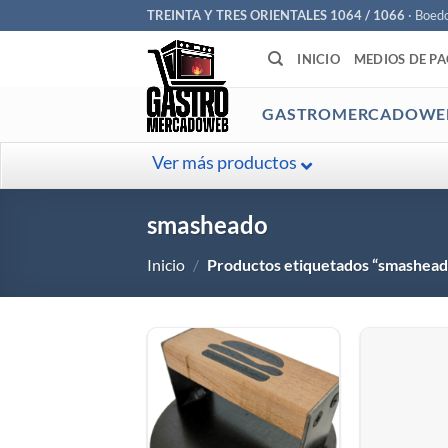
Saltar
TREINTA Y TRES ORIENTALES 1064 / 1066
· Boed
al
INICIO
MEDIOS DE P
contenido
GASTROMERCADOWE
Ver más productos
smasheado
Inicio
/
Productos etiquetados “smashead