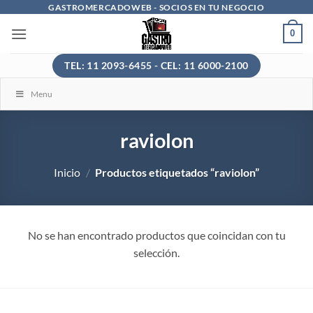
Saltar
GASTROMERCADOWEB - SOCIOS EN TU NEGOCIO
al
0
contenido
TEL: 11 2093-6455 - CEL: 11 6000-2100
Menu
raviolon
Inicio
/
Productos etiquetados “raviolon”
No se han encontrado productos que coincidan con tu
selección.