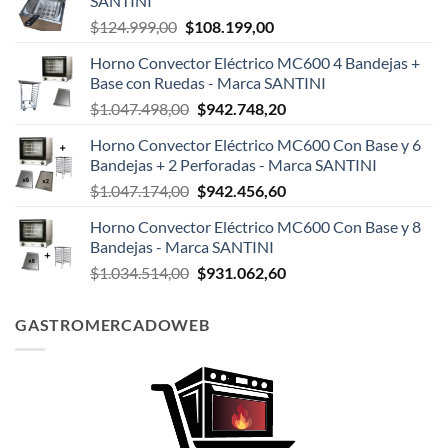
SANTINI
El
El
$
124.999,00
$
108.199,00
precio
precio
Horno Convector Eléctrico MC600 4 Bandejas +
original
actual
Base con Ruedas - Marca SANTINI
era:
es:
El
El
$
1.047.498,00
$
942.748,20
$124.999,00.
$108.199,00.
precio
precio
Horno Convector Eléctrico MC600 Con Base y 6
original
actual
Bandejas + 2 Perforadas - Marca SANTINI
era:
es:
El
El
$
1.047.174,00
$
942.456,60
$1.047.498,00.
$942.748,20.
precio
precio
Horno Convector Eléctrico MC600 Con Base y 8
original
actual
Bandejas - Marca SANTINI
era:
es:
El
El
$
1.034.514,00
$
931.062,60
$1.047.174,00.
$942.456,60.
precio
precio
original
actual
GASTROMERCADOWEB
era:
es:
$1.034.514,00.
$931.062,60.