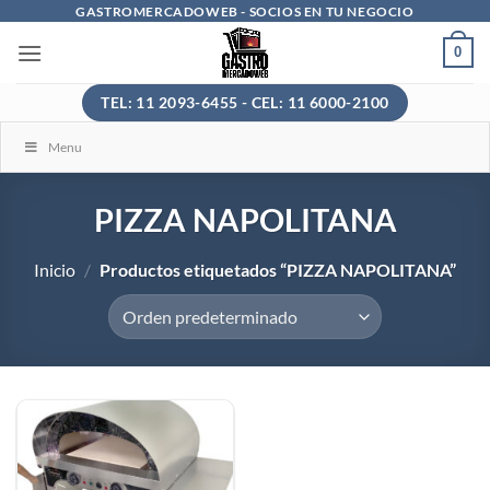
Saltar
GASTROMERCADOWEB - SOCIOS EN TU NEGOCIO
al
0
contenido
TEL: 11 2093-6455 - CEL: 11 6000-2100
Menu
PIZZA NAPOLITANA
Inicio
/
Productos etiquetados “PIZZA NAPOLITANA”