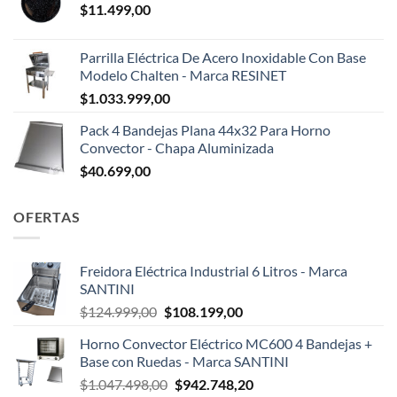
$
11.499,00
Parrilla Eléctrica De Acero Inoxidable Con Base
Modelo Chalten - Marca RESINET
$
1.033.999,00
Pack 4 Bandejas Plana 44x32 Para Horno
Convector - Chapa Aluminizada
$
40.699,00
OFERTAS
Freidora Eléctrica Industrial 6 Litros - Marca
SANTINI
El
El
$
124.999,00
$
108.199,00
precio
precio
Horno Convector Eléctrico MC600 4 Bandejas +
original
actual
Base con Ruedas - Marca SANTINI
era:
es:
El
El
$
1.047.498,00
$
942.748,20
$124.999,00.
$108.199,00.