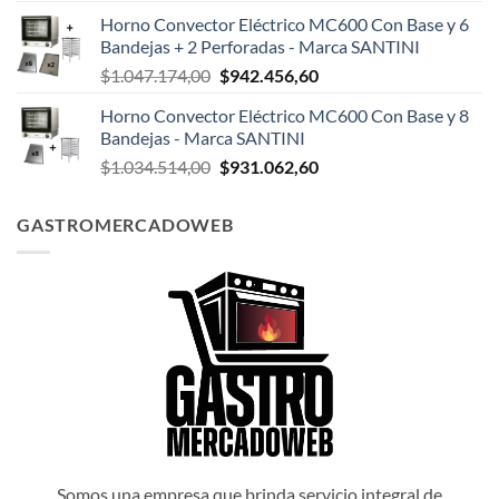
precio
precio
Horno Convector Eléctrico MC600 Con Base y 6
original
actual
Bandejas + 2 Perforadas - Marca SANTINI
era:
es:
El
El
$
1.047.174,00
$
942.456,60
$1.047.498,00.
$942.748,20.
precio
precio
Horno Convector Eléctrico MC600 Con Base y 8
original
actual
Bandejas - Marca SANTINI
era:
es:
El
El
$
1.034.514,00
$
931.062,60
$1.047.174,00.
$942.456,60.
precio
precio
original
actual
GASTROMERCADOWEB
era:
es:
$1.034.514,00.
$931.062,60.
Somos una empresa que brinda servicio integral de