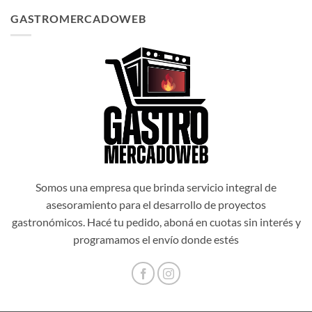
original
actual
GASTROMERCADOWEB
era:
es:
$1.034.514,00.
$931.062,60.
Somos una empresa que brinda servicio integral de
asesoramiento para el desarrollo de proyectos
gastronómicos. Hacé tu pedido, aboná en cuotas sin interés y
programamos el envío donde estés