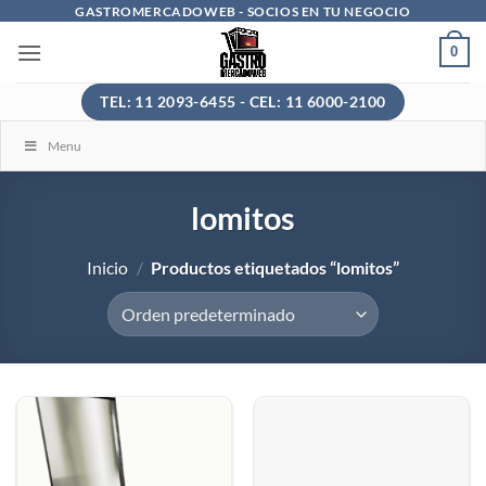
Saltar
GASTROMERCADOWEB - SOCIOS EN TU NEGOCIO
al
0
contenido
TEL: 11 2093-6455 - CEL: 11 6000-2100
Menu
lomitos
Inicio
/
Productos etiquetados “lomitos”