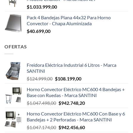
$
1.033.999,00
Pack 4 Bandejas Plana 44x32 Para Horno
Convector - Chapa Aluminizada
$
40.699,00
OFERTAS
Freidora Eléctrica Industrial 6 Litros - Marca
SANTINI
El
El
$
124.999,00
$
108.199,00
precio
precio
Horno Convector Eléctrico MC600 4 Bandejas +
original
actual
Base con Ruedas - Marca SANTINI
era:
es:
El
El
$
1.047.498,00
$
942.748,20
$124.999,00.
$108.199,00.
precio
precio
Horno Convector Eléctrico MC600 Con Base y 6
original
actual
Bandejas + 2 Perforadas - Marca SANTINI
era:
es:
El
El
$
1.047.174,00
$
942.456,60
$1.047.498,00.
$942.748,20.