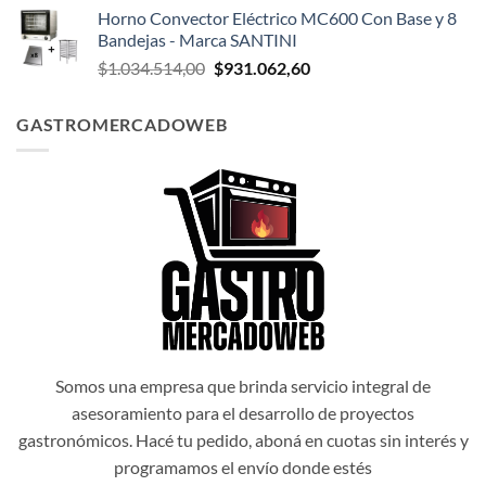
precio
precio
Horno Convector Eléctrico MC600 Con Base y 8
original
actual
Bandejas - Marca SANTINI
era:
es:
El
El
$
1.034.514,00
$
931.062,60
$1.047.174,00.
$942.456,60.
precio
precio
original
actual
GASTROMERCADOWEB
era:
es:
$1.034.514,00.
$931.062,60.
Somos una empresa que brinda servicio integral de
asesoramiento para el desarrollo de proyectos
gastronómicos. Hacé tu pedido, aboná en cuotas sin interés y
programamos el envío donde estés