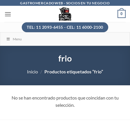
Saltar
GASTROMERCADOWEB - SOCIOS EN TU NEGOCIO
al
0
contenido
TEL: 11 2093-6455 - CEL: 11 6000-2100
Menu
frio
Inicio
/
Productos etiquetados “frio”
No se han encontrado productos que coincidan con tu
selección.