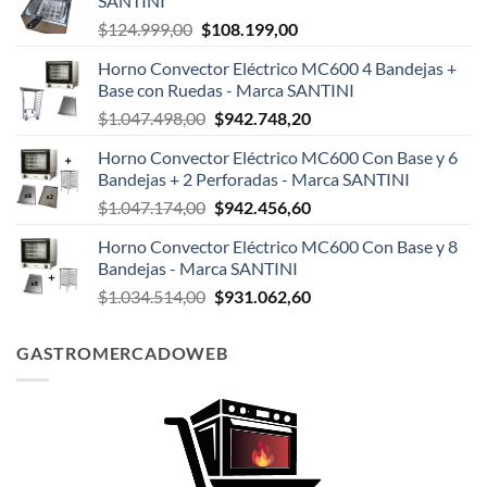
SANTINI
El
El
$
124.999,00
$
108.199,00
precio
precio
Horno Convector Eléctrico MC600 4 Bandejas +
original
actual
Base con Ruedas - Marca SANTINI
era:
es:
El
El
$
1.047.498,00
$
942.748,20
$124.999,00.
$108.199,00.
precio
precio
Horno Convector Eléctrico MC600 Con Base y 6
original
actual
Bandejas + 2 Perforadas - Marca SANTINI
era:
es:
El
El
$
1.047.174,00
$
942.456,60
$1.047.498,00.
$942.748,20.
precio
precio
Horno Convector Eléctrico MC600 Con Base y 8
original
actual
Bandejas - Marca SANTINI
era:
es:
El
El
$
1.034.514,00
$
931.062,60
$1.047.174,00.
$942.456,60.
precio
precio
original
actual
GASTROMERCADOWEB
era:
es:
$1.034.514,00.
$931.062,60.