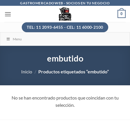
Saltar
GASTROMERCADOWEB - SOCIOS EN TU NEGOCIO
al
0
contenido
TEL: 11 2093-6455 - CEL: 11 6000-2100
Menu
embutido
Inicio
/
Productos etiquetados “embutido”
No se han encontrado productos que coincidan con tu
selección.