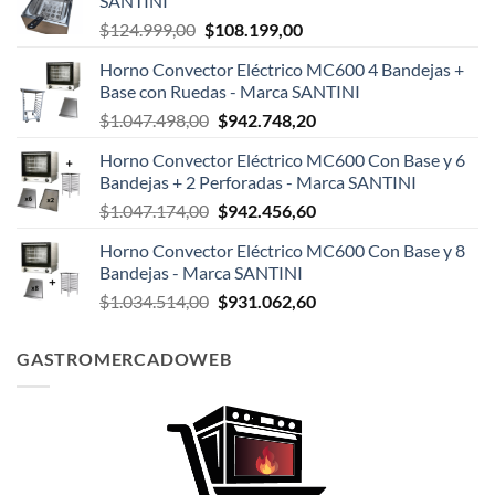
SANTINI
El
El
$
124.999,00
$
108.199,00
precio
precio
Horno Convector Eléctrico MC600 4 Bandejas +
original
actual
Base con Ruedas - Marca SANTINI
era:
es:
El
El
$
1.047.498,00
$
942.748,20
$124.999,00.
$108.199,00.
precio
precio
Horno Convector Eléctrico MC600 Con Base y 6
original
actual
Bandejas + 2 Perforadas - Marca SANTINI
era:
es:
El
El
$
1.047.174,00
$
942.456,60
$1.047.498,00.
$942.748,20.
precio
precio
Horno Convector Eléctrico MC600 Con Base y 8
original
actual
Bandejas - Marca SANTINI
era:
es:
El
El
$
1.034.514,00
$
931.062,60
$1.047.174,00.
$942.456,60.
precio
precio
original
actual
GASTROMERCADOWEB
era:
es:
$1.034.514,00.
$931.062,60.