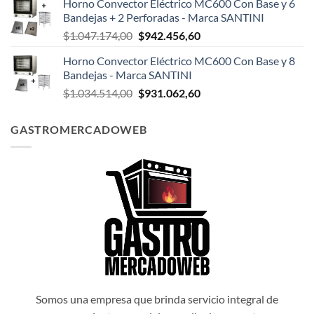
Horno Convector Eléctrico MC600 Con Base y 6
original
actual
Bandejas + 2 Perforadas - Marca SANTINI
era:
es:
El
El
$
1.047.174,00
$
942.456,60
$1.047.498,00.
$942.748,20.
precio
precio
Horno Convector Eléctrico MC600 Con Base y 8
original
actual
Bandejas - Marca SANTINI
era:
es:
El
El
$
1.034.514,00
$
931.062,60
$1.047.174,00.
$942.456,60.
precio
precio
original
actual
GASTROMERCADOWEB
era:
es:
$1.034.514,00.
$931.062,60.
Somos una empresa que brinda servicio integral de