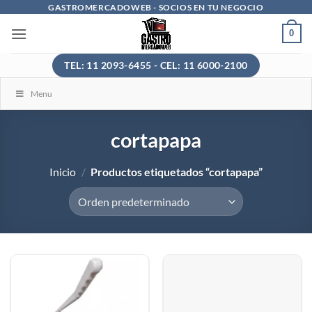
Saltar
GASTROMERCADOWEB - SOCIOS EN TU NEGOCIO
al
0
contenido
TEL: 11 2093-6455 - CEL: 11 6000-2100
Menu
cortapapa
Inicio
/
Productos etiquetados “cortapapa”