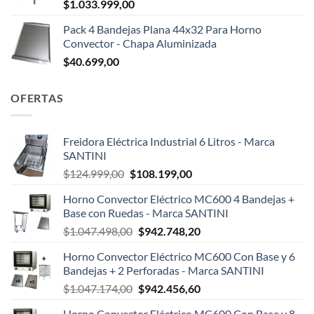
$
1.033.999,00
Pack 4 Bandejas Plana 44x32 Para Horno
Convector - Chapa Aluminizada
$
40.699,00
OFERTAS
Freidora Eléctrica Industrial 6 Litros - Marca
SANTINI
El
El
$
124.999,00
$
108.199,00
precio
precio
Horno Convector Eléctrico MC600 4 Bandejas +
original
actual
Base con Ruedas - Marca SANTINI
era:
es:
El
El
$
1.047.498,00
$
942.748,20
$124.999,00.
$108.199,00.
precio
precio
Horno Convector Eléctrico MC600 Con Base y 6
original
actual
Bandejas + 2 Perforadas - Marca SANTINI
era:
es:
El
El
$
1.047.174,00
$
942.456,60
$1.047.498,00.
$942.748,20.
precio
precio
Horno Convector Eléctrico MC600 Con Base y 8