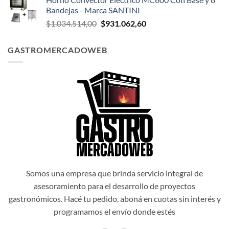
original
actual
Bandejas - Marca SANTINI
era:
es:
El
El
$
1.034.514,00
$
931.062,60
$1.047.174,00.
$942.456,60.
precio
precio
original
actual
GASTROMERCADOWEB
era:
es:
$1.034.514,00.
$931.062,60.
Somos una empresa que brinda servicio integral de
asesoramiento para el desarrollo de proyectos
gastronómicos. Hacé tu pedido, aboná en cuotas sin interés y
programamos el envío donde estés