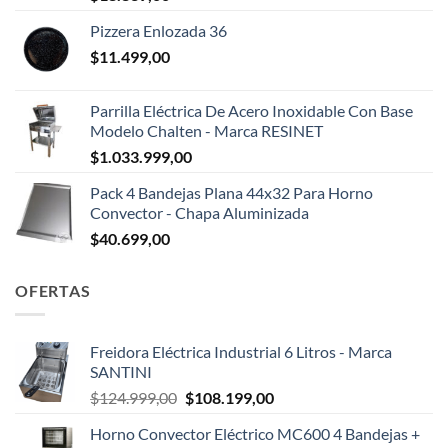
Pizzera Enlozada 36
$
11.499,00
Parrilla Eléctrica De Acero Inoxidable Con Base
Modelo Chalten - Marca RESINET
$
1.033.999,00
Pack 4 Bandejas Plana 44x32 Para Horno
Convector - Chapa Aluminizada
$
40.699,00
OFERTAS
Freidora Eléctrica Industrial 6 Litros - Marca
SANTINI
El
El
$
124.999,00
$
108.199,00
precio
precio
Horno Convector Eléctrico MC600 4 Bandejas +
original
actual