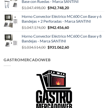
Base con Ruedas - Marca SANTINI
era:
es:
El
El
$
1.047.498,00
$
942.748,20
$124.999,00.
$108.199,00.
precio
precio
Horno Convector Eléctrico MC600 Con Base y 6
original
actual
Bandejas + 2 Perforadas - Marca SANTINI
era:
es:
El
El
$
1.047.174,00
$
942.456,60
$1.047.498,00.
$942.748,20.
precio
precio
Horno Convector Eléctrico MC600 Con Base y 8
original
actual
Bandejas - Marca SANTINI
era:
es:
El
El
$
1.034.514,00
$
931.062,60
$1.047.174,00.
$942.456,60.
precio
precio
original
actual
GASTROMERCADOWEB
era:
es:
$1.034.514,00.
$931.062,60.