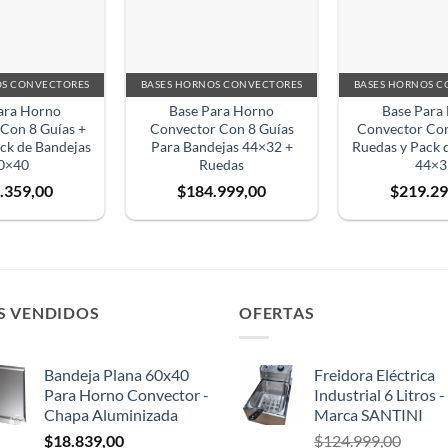
OS CONVECTORES
BASES HORNOS CONVECTORES
BASES HORNOS C
ara Horno
Base Para Horno
Base Para
Con 8 Guías +
Convector Con 8 Guías
Convector Con
ck de Bandejas
Para Bandejas 44×32 +
Ruedas y Pack 
0×40
Ruedas
44×3
.359,00
$
184.999,00
$
219.29
S VENDIDOS
OFERTAS
Bandeja Plana 60x40
Freidora Eléctrica
Para Horno Convector -
Industrial 6 Litros -
Chapa Aluminizada
Marca SANTINI
$
18.839,00
$
124.999,00