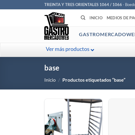
Saltar
TREINTA Y TRES ORIENTALES 1064 / 1066
· Boed
al
INICIO
MEDIOS DE P
contenido
GASTROMERCADOWE
Ver más productos
base
Inicio
/
Productos etiquetados “base”