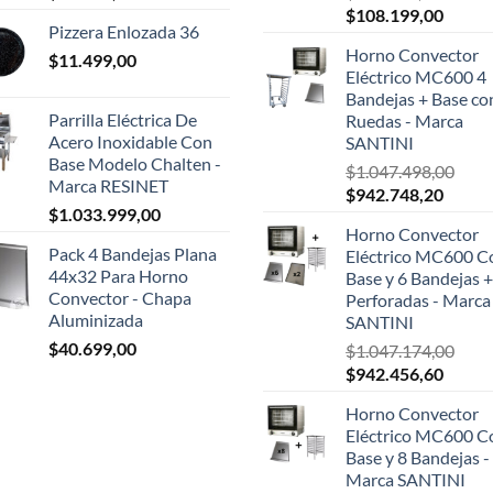
El
El
$
108.199,00
Pizzera Enlozada 36
precio
precio
Horno Convector
$
11.499,00
original
actual
Eléctrico MC600 4
era:
es:
Bandejas + Base co
$124.999,00.
$108.1
Parrilla Eléctrica De
Ruedas - Marca
Acero Inoxidable Con
SANTINI
Base Modelo Chalten -
$
1.047.498,00
Marca RESINET
El
El
$
942.748,20
$
1.033.999,00
precio
precio
Horno Convector
original
actual
Pack 4 Bandejas Plana
Eléctrico MC600 C
era:
es:
44x32 Para Horno
Base y 6 Bandejas +
$1.047.498,00.
$942.7
Convector - Chapa
Perforadas - Marca
Aluminizada
SANTINI
$
40.699,00
$
1.047.174,00
El
El
$
942.456,60
precio
precio
Horno Convector
original
actual
Eléctrico MC600 C
era:
es:
Base y 8 Bandejas -
$1.047.174,00.
$942.4
Marca SANTINI