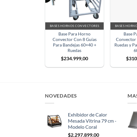
BASES HORNOS CONVECTORES
BASES HORN
Base Para Horno
Base P
Convector Con 8 Guías
Convector 
Para Bandejas 60×40 +
Ruedas y Pa
Ruedas
6
$
234.999,00
$
310
NOVEDADES
MA
Exhibidor de Calor
Mesada Vitrina 79 cm -
Modelo Coral
$
2.297.899,00