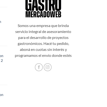
n
99,00.
Somos una empresa que brinda
servicio integral de asesoramiento
para el desarrollo de proyectos
gastronómicos. Hacé tu pedido,
aboná en cuotas sin interés y
programamos el envío donde estés
on
 2
48,20.
on
56,60.