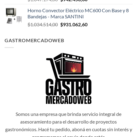
precio
precio
Horno Convector Eléctrico MC600 Con Base y 8
original
actual
Bandejas - Marca SANTINI
era:
es:
El
El
$
1.034.514,00
$
931.062,60
$1.047.174,00.
$942.456,60.
precio
precio
original
actual
GASTROMERCADOWEB
era:
es:
$1.034.514,00.
$931.062,60.
Somos una empresa que brinda servicio integral de
asesoramiento para el desarrollo de proyectos
gastronómicos. Hacé tu pedido, aboná en cuotas sin interés y
programamos el envío donde estés