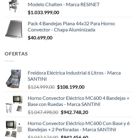
Modelo Chalten - Marca RESINET
$
1.033.999,00
Pack 4 Bandejas Plana 44x32 Para Horno
Convector - Chapa Aluminizada
$
40.699,00
OFERTAS
Freidora Eléctrica Industrial 6 Litros - Marca
SANTINI
El
El
$
124.999,00
$
108.199,00
precio
precio
Horno Convector Eléctrico MC600 4 Bandejas +
original
actual
Base con Ruedas - Marca SANTINI
era:
es:
El
El
$
1.047.498,00
$
942.748,20
$124.999,00.
$108.199,00.
precio
precio
Horno Convector Eléctrico MC600 Con Base y 6
original
actual
Bandejas + 2 Perforadas - Marca SANTINI
era:
es:
El
El
$
1.047.174,00
$
942.456,60
$1.047.498,00.
$942.748,20.