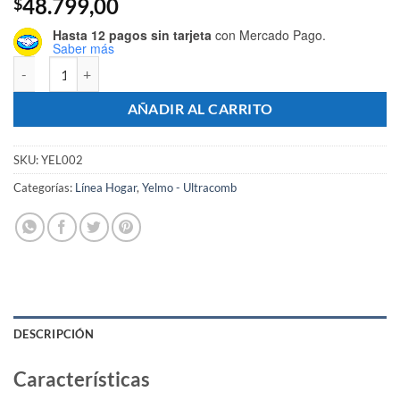
48.799,00
$
Hasta 12 pagos sin tarjeta
con Mercado Pago.
Saber más
Exprimidor Ex-1304 - Marca YELMO cantidad
AÑADIR AL CARRITO
SKU:
YEL002
Categorías:
Línea Hogar
,
Yelmo - Ultracomb
DESCRIPCIÓN
Características