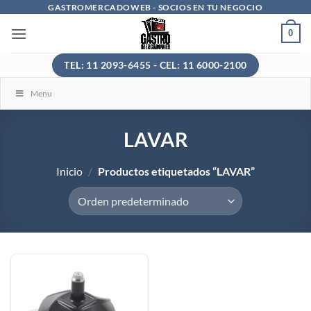
Saltar
GASTROMERCADOWEB - SOCIOS EN TU NEGOCIO
al
0
contenido
TEL: 11 2093-6455 - CEL: 11 6000-2100
Menu
LAVAR
Inicio
/
Productos etiquetados “LAVAR”