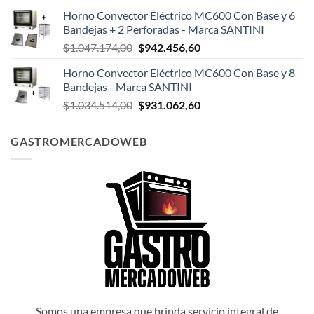
precio
precio
Horno Convector Eléctrico MC600 Con Base y 6
original
actual
Bandejas + 2 Perforadas - Marca SANTINI
era:
es:
El
El
$
1.047.174,00
$
942.456,60
$1.047.498,00.
$942.748,20.
precio
precio
Horno Convector Eléctrico MC600 Con Base y 8
original
actual
Bandejas - Marca SANTINI
era:
es:
El
El
$
1.034.514,00
$
931.062,60
$1.047.174,00.
$942.456,60.
precio
precio
original
actual
GASTROMERCADOWEB
era:
es:
$1.034.514,00.
$931.062,60.
Somos una empresa que brinda servicio integral de