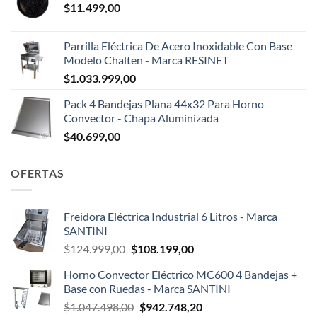
$
11.499,00
Parrilla Eléctrica De Acero Inoxidable Con Base
Modelo Chalten - Marca RESINET
$
1.033.999,00
Pack 4 Bandejas Plana 44x32 Para Horno
Convector - Chapa Aluminizada
$
40.699,00
OFERTAS
Freidora Eléctrica Industrial 6 Litros - Marca
SANTINI
El
El
$
124.999,00
$
108.199,00
precio
precio
Horno Convector Eléctrico MC600 4 Bandejas +
original
actual
Base con Ruedas - Marca SANTINI
era:
es:
El
El
$
1.047.498,00
$
942.748,20
$124.999,00.
$108.199,00.