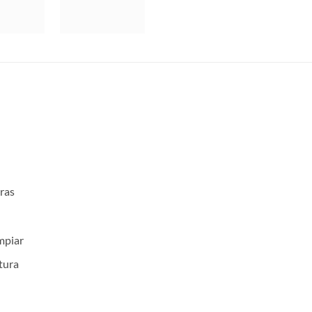
bras
impiar
tura