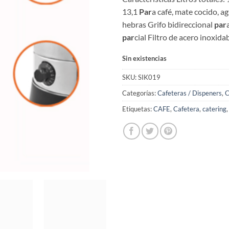
13,1
Par
a café, mate cocido, ag
hebras Grifo bidireccional
par
par
cial Filtro de acero inoxid
Sin existencias
SKU:
SIK019
Categorías:
Cafeteras / Dispeners
,
C
Etiquetas:
CAFE
,
Cafetera
,
catering