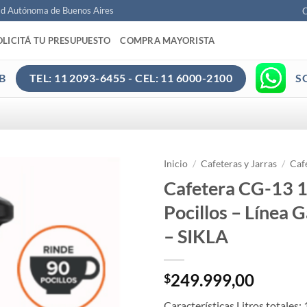
ad Autónoma de Buenos Aires
C
OLICITÁ TU PRESUPUESTO
COMPRA MAYORISTA
B
S
TEL: 11 2093-6455 - CEL: 11 6000-2100
Inicio
/
Cafeteras y Jarras
/
Caf
Cafetera CG-13 1
Pocillos – Línea 
– SIKLA
249.999,00
$
Características Litros totales: 