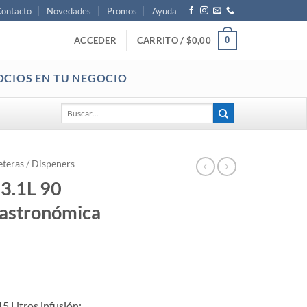
ontacto
Novedades
Promos
Ayuda
0
ACCEDER
CARRITO /
$
0,00
OCIOS EN TU NEGOCIO
Buscar
por:
eteras / Dispeners
3.1L 90
Gastronómica
15 Litros infusión: