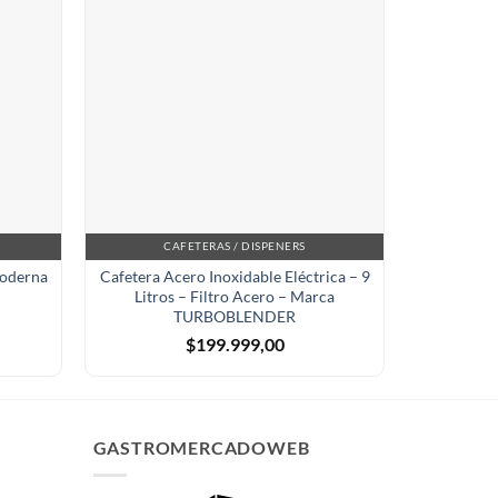
CAFETERAS / DISPENERS
Moderna
Cafetera Acero Inoxidable Eléctrica – 9
Calentado
Litros – Filtro Acero – Marca
Inoxidabl
TURBOBLENDER
$
199.999,00
GASTROMERCADOWEB