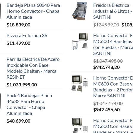
Bandeja Plana 60x40 Para
Freidora Eléctrica
Horno Convector - Chapa
Industrial 6 Litros 
Aluminizada
SANTINI
El
$
18.839,00
$
124.999,00
$
108
preci
Pizzera Enlozada 36
Horno Convector El
origin
MC600 4 Bandejas 
$
11.499,00
era:
con Ruedas - Marc
$124.
SANTINI
Parrilla Eléctrica De Acero
$
1.047.498,00
Inoxidable Con Base
El
El
$
942.748,20
Modelo Chalten - Marca
precio
precio
RESINET
Horno Convector El
original
actual
MC600 Con Base y
$
1.033.999,00
era:
es:
Bandejas + 2 Perfor
$1.047.498,00.
$942.7
Pack 4 Bandejas Plana
Marca SANTINI
44x32 Para Horno
$
1.047.174,00
Convector - Chapa
El
El
$
942.456,60
Aluminizada
precio
precio
Horno Convector El
$
40.699,00
original
actual
MC600 Con Base y
era:
es:
Bandejas - Marca 