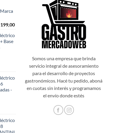
- Marca
El
.199,00
o
precio
éctrico
al
actual
+ Base
es:
a
999,00.
$108.199,00.
Somos una empresa que brinda
servicio integral de asesoramiento
para el desarrollo de proyectos
éctrico
gastronómicos. Hacé tu pedido, aboná
 6
en cuotas sin interés y programamos
adas -
48,20.
el envío donde estés
éctrico
 8
SANTINI