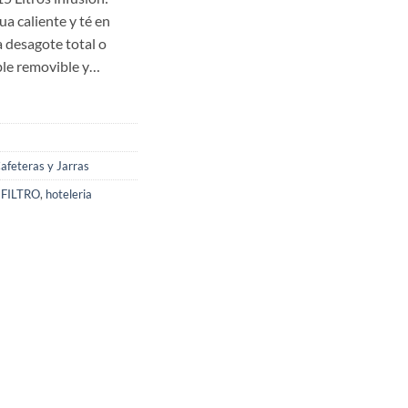
ua caliente y té en
a desagote total o
able removible y…
afeteras y Jarras
,
FILTRO
,
hoteleria