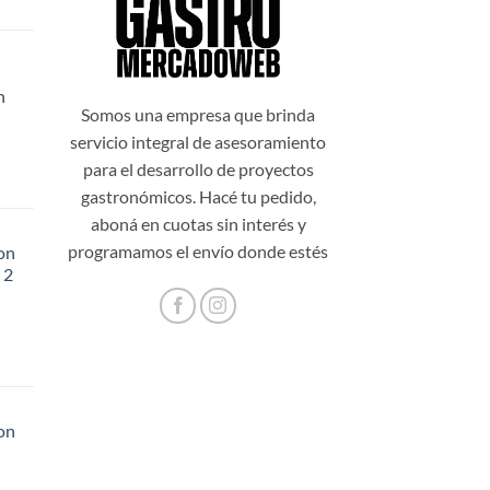
n
99,00.
Somos una empresa que brinda
servicio integral de asesoramiento
para el desarrollo de proyectos
gastronómicos. Hacé tu pedido,
aboná en cuotas sin interés y
programamos el envío donde estés
on
 2
48,20.
on
56,60.