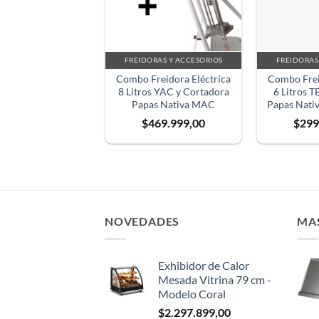
FREIDORAS Y ACCESORIOS
FREIDORAS
Combo Freidora Eléctrica
Combo Frei
8 Litros YAC y Cortadora
6 Litros T
Papas Nativa MAC
Papas Nati
$
469.999,00
$
299
NOVEDADES
MA
Exhibidor de Calor
Mesada Vitrina 79 cm -
Modelo Coral
$
2.297.899,00