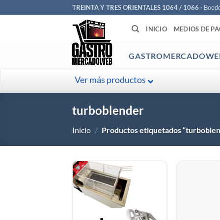
Saltar
TREINTA Y TRES ORIENTALES 1064 / 1066
· Boed
al
INICIO
MEDIOS DE P
contenido
GASTROMERCADOWE
Ver más productos
turboblender
Inicio
/
Productos etiquetados “turboble