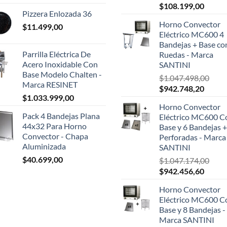
El
El
$
108.199,00
Pizzera Enlozada 36
precio
precio
Horno Convector
$
11.499,00
original
actual
Eléctrico MC600 4
era:
es:
Bandejas + Base co
$124.999,00.
$108.1
Parrilla Eléctrica De
Ruedas - Marca
Acero Inoxidable Con
SANTINI
Base Modelo Chalten -
$
1.047.498,00
Marca RESINET
El
El
$
942.748,20
$
1.033.999,00
precio
precio
Horno Convector
original
actual
Pack 4 Bandejas Plana
Eléctrico MC600 C
era:
es:
44x32 Para Horno
Base y 6 Bandejas +
$1.047.498,00.
$942.7
Convector - Chapa
Perforadas - Marca
Aluminizada
SANTINI
$
40.699,00
$
1.047.174,00
El
El
$
942.456,60
precio
precio
Horno Convector
original
actual
Eléctrico MC600 C
era:
es:
Base y 8 Bandejas -
$1.047.174,00.
$942.4
Marca SANTINI