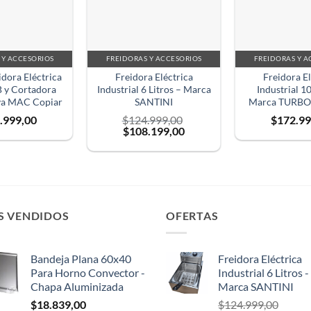
 Y ACCESORIOS
FREIDORAS Y ACCESORIOS
FREIDORAS Y A
dora Eléctrica
Freidora Eléctrica
Freidora El
B y Cortadora
Industrial 6 Litros – Marca
Industrial 10
va MAC Copiar
SANTINI
Marca TURB
.999,00
$
124.999,00
$
172.99
El
El
$
108.199,00
precio
precio
original
actual
era:
es:
$124.999,00.
$108.199,00.
S VENDIDOS
OFERTAS
Bandeja Plana 60x40
Freidora Eléctrica
Para Horno Convector -
Industrial 6 Litros -
Chapa Aluminizada
Marca SANTINI
$
18.839,00
$
124.999,00