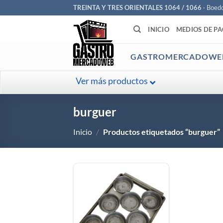
Saltar
TREINTA Y TRES ORIENTALES 1064 / 1066
· Boed
al
INICIO
MEDIOS DE P
contenido
GASTROMERCADOWE
Ver más productos
burguer
Inicio
/
Productos etiquetados “burguer”