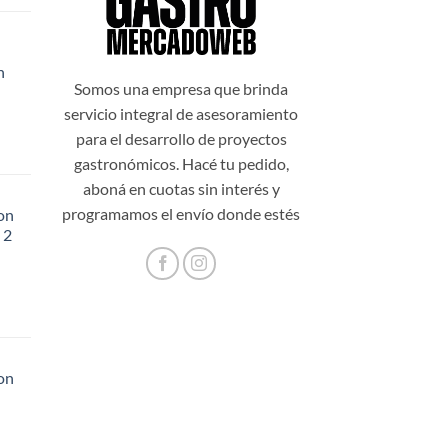
n
99,00.
Somos una empresa que brinda
servicio integral de asesoramiento
para el desarrollo de proyectos
gastronómicos. Hacé tu pedido,
aboná en cuotas sin interés y
programamos el envío donde estés
on
 2
48,20.
on
56,60.