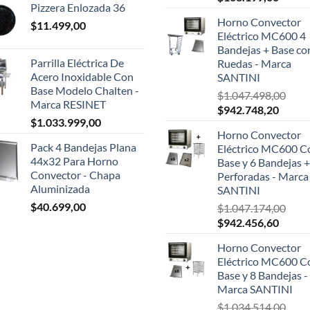
Pizzera Enlozada 36
precio
precio
Horno Convector
$
11.499,00
original
actual
Eléctrico MC600 4
era:
es:
Bandejas + Base co
$124.999,00.
$108.1
Parrilla Eléctrica De
Ruedas - Marca
Acero Inoxidable Con
SANTINI
Base Modelo Chalten -
$
1.047.498,00
Marca RESINET
El
El
$
942.748,20
$
1.033.999,00
precio
precio
Horno Convector
original
actual
Pack 4 Bandejas Plana
Eléctrico MC600 C
era:
es:
44x32 Para Horno
Base y 6 Bandejas +
$1.047.498,00.
$942.7
Convector - Chapa
Perforadas - Marca
Aluminizada
SANTINI
$
40.699,00
$
1.047.174,00
El
El
$
942.456,60
precio
precio
Horno Convector
original
actual
Eléctrico MC600 C
era:
es:
Base y 8 Bandejas -
$1.047.174,00.
$942.4
Marca SANTINI
$
1.034.514,00