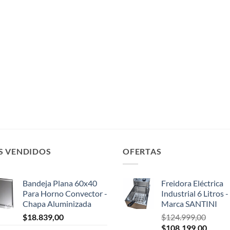
S VENDIDOS
OFERTAS
Bandeja Plana 60x40
Freidora Eléctrica
Para Horno Convector -
Industrial 6 Litros -
Chapa Aluminizada
Marca SANTINI
$
18.839,00
$
124.999,00
El
El
$
108.199,00