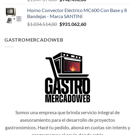
precio
precio
Horno Convector Eléctrico MC600 Con Base y 8
original
actual
Bandejas - Marca SANTINI
era:
es:
El
El
$
1.034.514,00
$
931.062,60
$1.047.174,00.
$942.456,60.
precio
precio
original
actual
GASTROMERCADOWEB
era:
es:
$1.034.514,00.
$931.062,60.
Somos una empresa que brinda servicio integral de
asesoramiento para el desarrollo de proyectos
gastronómicos. Hacé tu pedido, aboná en cuotas sin interés y
programamos el envío donde estés