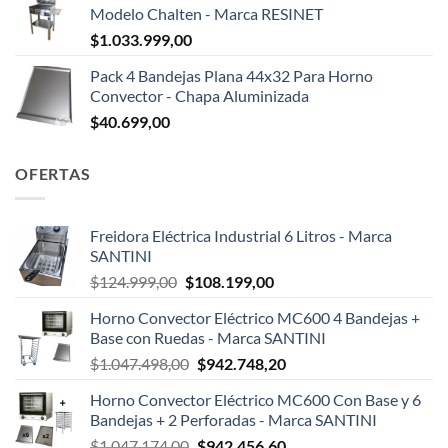
Modelo Chalten - Marca RESINET
$
1.033.999,00
Pack 4 Bandejas Plana 44x32 Para Horno
Convector - Chapa Aluminizada
$
40.699,00
OFERTAS
Freidora Eléctrica Industrial 6 Litros - Marca
SANTINI
El
El
$
124.999,00
$
108.199,00
precio
precio
Horno Convector Eléctrico MC600 4 Bandejas +
original
actual
Base con Ruedas - Marca SANTINI
era:
es:
El
El
$
1.047.498,00
$
942.748,20
$124.999,00.
$108.199,00.
precio
precio
Horno Convector Eléctrico MC600 Con Base y 6
original
actual
Bandejas + 2 Perforadas - Marca SANTINI
era:
es:
El
El
$
1.047.174,00
$
942.456,60
$1.047.498,00.
$942.748,20.