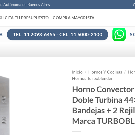
ad Autónoma de Buenos Aires
C
OLICITÁ TU PRESUPUESTO
COMPRA MAYORISTA
B
S
TEL: 11 2093-6455 - CEL: 11 6000-2100
Inicio
/
Hornos Y Cocinas
/
Hor
Hornos Turboblender
Horno Convector 
Doble Turbina 44
Bandejas + 2 Rejil
Marca TURBOB