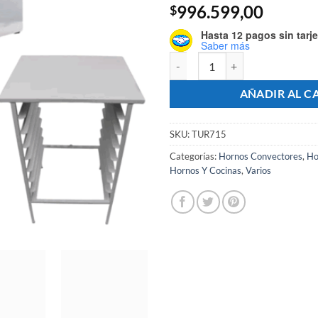
996.599,00
$
Hasta 12 pagos sin tarje
Saber más
Horno Convector Eléctrico Doble
AÑADIR AL C
SKU:
TUR715
Categorías:
Hornos Convectores
,
Ho
Hornos Y Cocinas
,
Varios