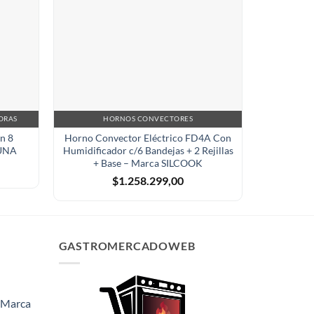
ORAS
HORNOS CONVECTORES
n 8
Horno Convector Eléctrico FD4A Con
Horno 
AUNA
Humidificador c/6 Bandejas + 2 Rejillas
Ban
+ Base – Marca SILCOOK
$
1.258.299,00
GASTROMERCADOWEB
- Marca