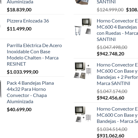
Aluminizada
SANTINI
El
$
18.839,00
$
124.999,00
$
108
preci
Pizzera Enlozada 36
Horno Convector El
origin
MC600 4 Bandejas 
$
11.499,00
era:
con Ruedas - Marc
$124.
SANTINI
Parrilla Eléctrica De Acero
$
1.047.498,00
Inoxidable Con Base
El
El
$
942.748,20
Modelo Chalten - Marca
precio
precio
RESINET
Horno Convector El
original
actual
MC600 Con Base y
$
1.033.999,00
era:
es:
Bandejas + 2 Perfor
$1.047.498,00.
$942.7
Pack 4 Bandejas Plana
Marca SANTINI
44x32 Para Horno
$
1.047.174,00
Convector - Chapa
El
El
$
942.456,60
Aluminizada
precio
precio
Horno Convector El
$
40.699,00
original
actual
MC600 Con Base y
era:
es:
Bandejas - Marca 
$1.047.174,00.
$942.4
$
1.034.514,00
El
El
$
931.062,60