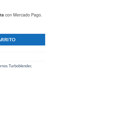
ta
con Mercado Pago.
 Turbina 44x32 6 Bandejas + 2 Rejillas + Base - Marca TURBOBLENDER 
ARRITO
rnos Turboblender
,