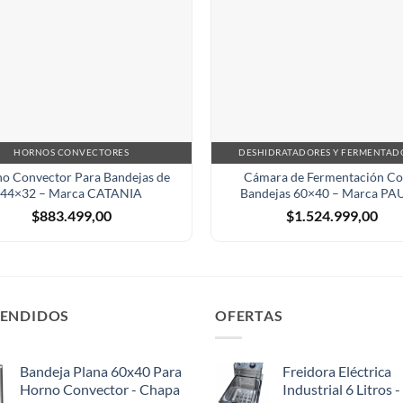
HORNOS CONVECTORES
DESHIDRATADORES Y FERMENTAD
o Convector Para Bandejas de
Cámara de Fermentación Co
44×32 – Marca CATANIA
Bandejas 60×40 – Marca P
$
883.499,00
$
1.524.999,00
VENDIDOS
OFERTAS
Bandeja Plana 60x40 Para
Freidora Eléctrica
Horno Convector - Chapa
Industrial 6 Litros 