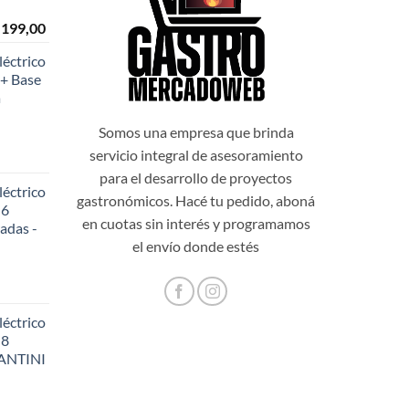
El
.199,00
o
precio
éctrico
al
actual
+ Base
es:
a
999,00.
$108.199,00.
Somos una empresa que brinda
servicio integral de asesoramiento
para el desarrollo de proyectos
éctrico
gastronómicos. Hacé tu pedido, aboná
 6
en cuotas sin interés y programamos
adas -
48,20.
el envío donde estés
éctrico
 8
SANTINI
56,60.