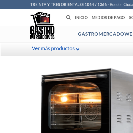
Saltar
TREINTA Y TRES ORIENTALES 1064 / 1066
· Boedo · Ciud
al
INICIO
MEDIOS DE PAGO
S
contenido
GASTROMERCADOWE
Ver más productos