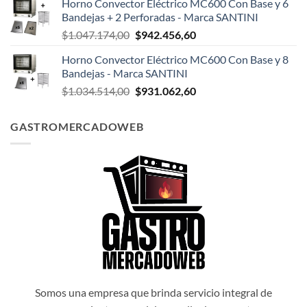
Horno Convector Eléctrico MC600 Con Base y 6
original
actual
Bandejas + 2 Perforadas - Marca SANTINI
era:
es:
El
El
$
1.047.174,00
$
942.456,60
$1.047.498,00.
$942.748,20.
precio
precio
Horno Convector Eléctrico MC600 Con Base y 8
original
actual
Bandejas - Marca SANTINI
era:
es:
El
El
$
1.034.514,00
$
931.062,60
$1.047.174,00.
$942.456,60.
precio
precio
original
actual
GASTROMERCADOWEB
era:
es:
$1.034.514,00.
$931.062,60.
Somos una empresa que brinda servicio integral de