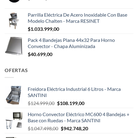
Parrilla Eléctrica De Acero Inoxidable Con Base
Modelo Chalten - Marca RESINET
$
1.033.999,00
Pack 4 Bandejas Plana 44x32 Para Horno
Convector - Chapa Aluminizada
$
40.699,00
OFERTAS
Freidora Eléctrica Industrial 6 Litros - Marca
SANTINI
El
El
$
124.999,00
$
108.199,00
precio
precio
Horno Convector Eléctrico MC600 4 Bandejas +
original
actual
Base con Ruedas - Marca SANTINI
era:
es:
El
El
$
1.047.498,00
$
942.748,20
$124.999,00.
$108.199,00.
precio
precio