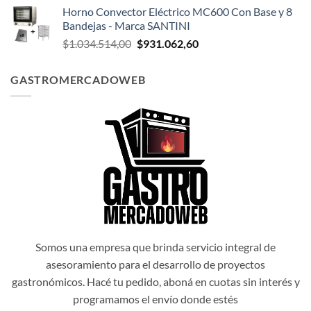
precio
precio
Horno Convector Eléctrico MC600 Con Base y 8
original
actual
Bandejas - Marca SANTINI
era:
es:
El
El
$
1.034.514,00
$
931.062,60
$1.047.174,00.
$942.456,60.
precio
precio
original
actual
GASTROMERCADOWEB
era:
es:
$1.034.514,00.
$931.062,60.
Somos una empresa que brinda servicio integral de
asesoramiento para el desarrollo de proyectos
gastronómicos. Hacé tu pedido, aboná en cuotas sin interés y
programamos el envío donde estés