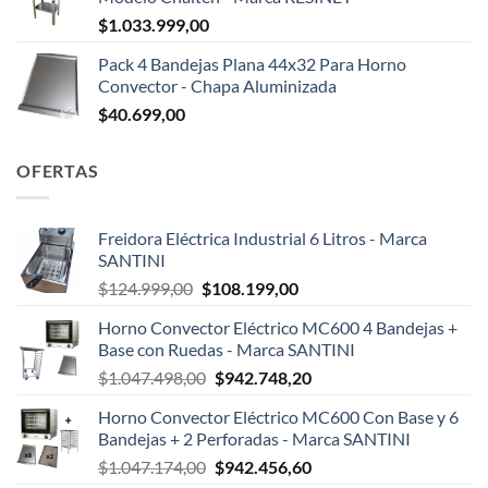
$
1.033.999,00
Pack 4 Bandejas Plana 44x32 Para Horno
Convector - Chapa Aluminizada
$
40.699,00
OFERTAS
Freidora Eléctrica Industrial 6 Litros - Marca
SANTINI
El
El
$
124.999,00
$
108.199,00
precio
precio
Horno Convector Eléctrico MC600 4 Bandejas +
original
actual
Base con Ruedas - Marca SANTINI
era:
es:
El
El
$
1.047.498,00
$
942.748,20
$124.999,00.
$108.199,00.
precio
precio
Horno Convector Eléctrico MC600 Con Base y 6
original
actual
Bandejas + 2 Perforadas - Marca SANTINI
era:
es:
El
El
$
1.047.174,00
$
942.456,60
$1.047.498,00.
$942.748,20.