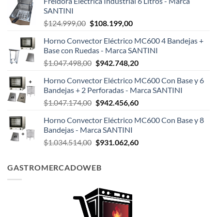
Freidora Eléctrica Industrial 6 Litros - Marca
SANTINI
El
El
$
124.999,00
$
108.199,00
precio
precio
Horno Convector Eléctrico MC600 4 Bandejas +
original
actual
Base con Ruedas - Marca SANTINI
era:
es:
El
El
$
1.047.498,00
$
942.748,20
$124.999,00.
$108.199,00.
precio
precio
Horno Convector Eléctrico MC600 Con Base y 6
original
actual
Bandejas + 2 Perforadas - Marca SANTINI
era:
es:
El
El
$
1.047.174,00
$
942.456,60
$1.047.498,00.
$942.748,20.
precio
precio
Horno Convector Eléctrico MC600 Con Base y 8
original
actual
Bandejas - Marca SANTINI
era:
es:
El
El
$
1.034.514,00
$
931.062,60
$1.047.174,00.
$942.456,60.
precio
precio
original
actual
GASTROMERCADOWEB
era:
es:
$1.034.514,00.
$931.062,60.